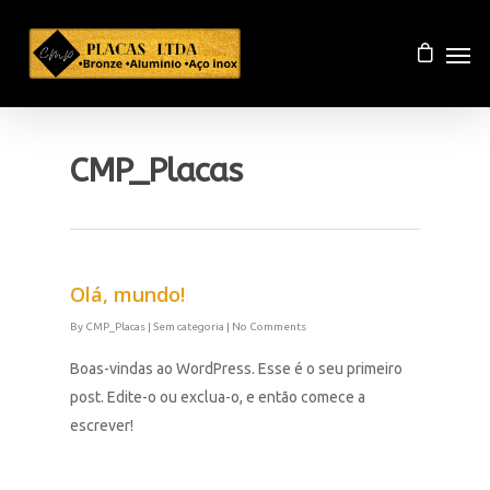
CMP_Placas
Olá, mundo!
By
CMP_Placas
|
Sem categoria
|
No Comments
Boas-vindas ao WordPress. Esse é o seu primeiro
post. Edite-o ou exclua-o, e então comece a
escrever!