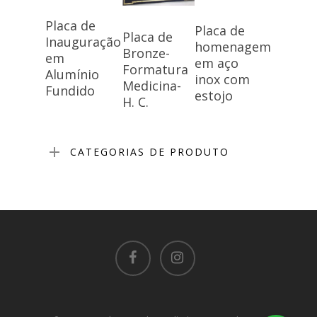
Placa de
Placa de
Placa de
Inauguração
homenagem
Bronze-
em
em aço
Formatura
Alumínio
inox com
Medicina-
Fundido
estojo
H. C.
CATEGORIAS DE PRODUTO